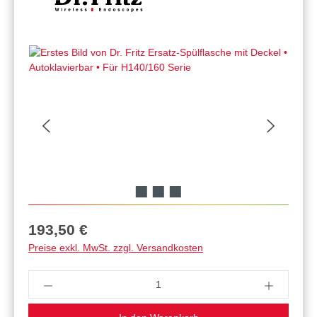
Regulärer Preis:
193,50 €
Preise exkl. MwSt. zzgl. Versandkosten
Produkt Anzahl: Gib den gewünschten Wert ein 