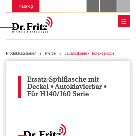
Zum Hauptinhalt springen
Katalog
Produktkategorien
Pferde
Laparoskopie / Thorakoskopie
Ersatz-Spülflasche mit
Deckel • Autoklavierbar •
Für H140/160 Serie