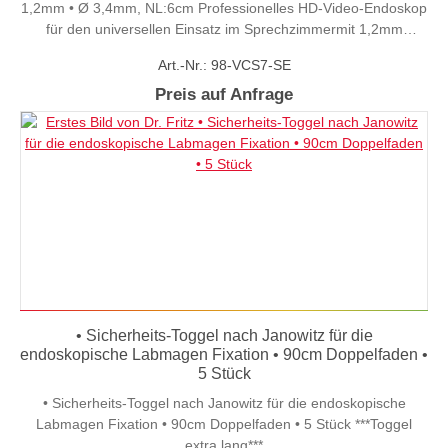
1,2mm • Ø 3,4mm, NL:6cm Professionelles HD-Video-Endoskop
für den universellen Einsatz im Sprechzimmermit 1,2mm
ArbeitskanalVideo-Compact-System 7:Ø 3,4mm NL: 60mm, •
Art.-Nr.: 98-VCS7-SE
Integrierte Videokamera mit LED-Licht & Sender• Unabhängig
von Videoturm und Lichtquelle• Einfach und schnell in der
Preis auf Anfrage
Anwendung & Aufbereitung• Voll einlegbarBeste Compliance mit
dem BesitzerErmöglicht den Einsatz als:• Rhinoskop•
Laryngoskop• Dental• Otoskop• Vaginoskop• DermatoskopDas
Set:-VCS7, Ø 3,4mm, NL: 6cm (98-VCS7)-10'' Empfänger
Monitor inkl. Rekorder und Akku (TXM10-60R)-Schäfte, für
Ohr-/Maulhöhle (98-VCS6-3,4,5,6S,9)-Optische Fasszange (98-
VCS6-8F)-Flexible Fremdkörperzange Ø 1mm, 16cm (F10-
160)-Ohrkürette (B18-121)-Edelstahl-Ständer für Silikonhülsen
mit integrierter Ladestation (981-VK-RA5) -Insufflationspumpe
für Dental/Gyn (H150-1-1)-Antifog (E-22-71)-Reinigungsbürste
(F15-181E)-Reinigungsbürste (DE-5-17)
• Sicherheits-Toggel nach Janowitz für die
endoskopische Labmagen Fixation • 90cm Doppelfaden •
5 Stück
• Sicherheits-Toggel nach Janowitz für die endoskopische
Labmagen Fixation • 90cm Doppelfaden • 5 Stück ***Toggel
extra lang***