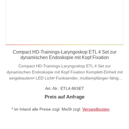
Compact HD-Trainings-Laryngoskop ETL 4 Set zur
dynamischen Endoskopie mit Kopf Fixation
Compact HD-Trainings-Laryngoskop ETL 4 Set zur
dynamischen Endoskopie mit Kopf Fixation Komplett-Einheit mit
eingebautem• LED Licht• Funksender, multiempfänger-fähig•
1,5" Kontroll-Display • m-SD Card Recorder• Gewicht: 1650gSet
Art.-Nr.: ETL4-86SET
besteht aus:• Trainings-Laryngoskop Compact Generation
(ETL4-86) - Ø 13mm, integrierter 5,8 GHz sender, Li Akku, 1,5"
Preis auf Anfrage
Display, Datenrekorder, Ladegerät,• Spülpumpe, komplett
(ETL4-4NS) - Pumpe, Handsender, Spritze, Netzteil, Schlauch•
* im Inland alle Preise zzgl. MwSt zzgl.
Versandkosten
7" Monitor und Empfänger (TXM7-60R-ETL) • Halfter mit Tasche
(ETL4-85HT) • Transportkoffer (K-5641-10)Unsere Erfindung
(2007) der Laryngokopie während des Trainings unterdem