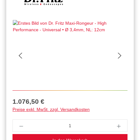
Regulärer Preis:
1.076,50 €
Preise exkl. MwSt. zzgl. Versandkosten
Produkt Anzahl: Gib den gewünschten Wert ein 