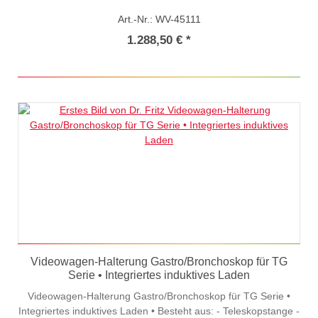
mit integrierter Zugentlastlung• 50cm Geräteeinbaubreite•
Art.-Nr.: WV-45111
Pulverbeschichtet (lichtgrau)• Dekorfarbe (kobaltblau,RAL
5023)
1.288,50 € *
Videowagen-Halterung Gastro/Bronchoskop für TG
Serie • Integriertes induktives Laden
Videowagen-Halterung Gastro/Bronchoskop für TG Serie •
Integriertes induktives Laden • Besteht aus: - Teleskopstange -