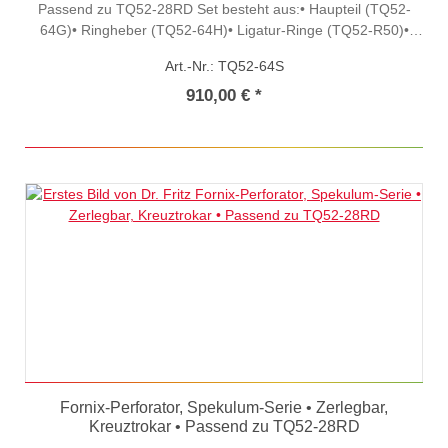
Passend zu TQ52-28RD Set besteht aus:• Haupteil (TQ52-
64G)• Ringheber (TQ52-64H)• Ligatur-Ringe (TQ52-R50)•
Ring-Applikator (TQ52-64Y)***Nur für veterinärmedizinische
Art.-Nr.: TQ52-64S
Zwecke
910,00 € *
Fornix-Perforator, Spekulum-Serie • Zerlegbar,
Kreuztrokar • Passend zu TQ52-28RD