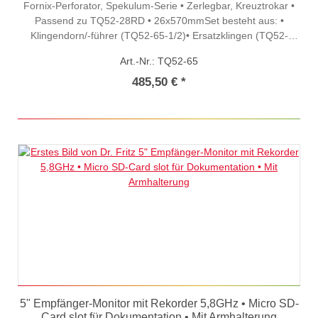
Fornix-Perforator, Spekulum-Serie • Zerlegbar, Kreuztrokar •
Passend zu TQ52-28RD • 26x570mmSet besteht aus: •
Klingendorn/-führer (TQ52-65-1/2)• Ersatzklingen (TQ52-
66KL)• Ersatzteile (TQ52-65ER) - Schlüssel, Federn,
Art.-Nr.: TQ52-65
Schutzkappen***Nur für den Veterinärgebrauch
485,50 € *
5" Empfänger-Monitor mit Rekorder 5,8GHz • Micro SD-
Card slot für Dokumentation • Mit Armhalterung