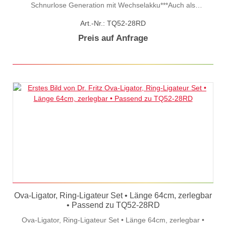
Schnurlose Generation mit Wechselakku***Auch als
transvaginales Laparoskop nutzbar***• Ø 28mm, Länge: 52cm•
Art.-Nr.: TQ52-28RD
Auflösung: 720x640pxs• Mit Wechselakku & Integrierter
Kamera • Mit 5,8GHz Funk & LED• 1,5" Display• Vollständig
Preis auf Anfrage
einlegbar• Multi-receiver-fähigDas Set besteht aus:• Video-
Vaginoskop (TQ52-28)• Obturator, stumpf (TQ52-281)• 2x
Wechsel-Akku (TVG-36)• Ladeschale (TVG-4)• Netzteil (97-
FU14EU)• 5" Empfänger- Monitor (TXL2-580M)
Ova-Ligator, Ring-Ligateur Set • Länge 64cm, zerlegbar
• Passend zu TQ52-28RD
Ova-Ligator, Ring-Ligateur Set • Länge 64cm, zerlegbar •