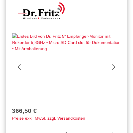
Regulärer Preis:
366,50 €
Preise exkl. MwSt. zzgl. Versandkosten
Produkt Anzahl: Gib den gewünschten Wert ein 