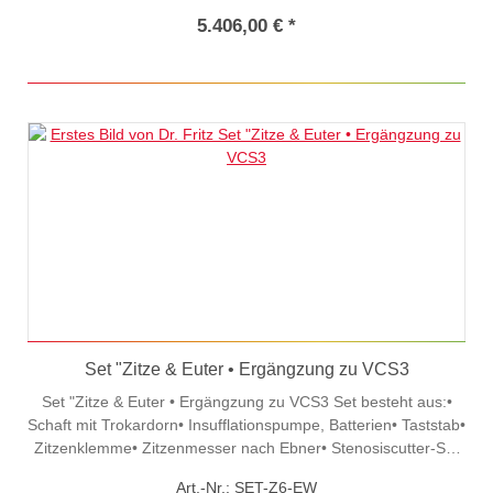
Reinigungsbürste• Transportkoffer
5.406,00 € *
Set "Zitze & Euter • Ergängzung zu VCS3
Set "Zitze & Euter • Ergängzung zu VCS3 Set besteht aus:•
Schaft mit Trokardorn• Insufflationspumpe, Batterien• Taststab•
Zitzenklemme• Zitzenmesser nach Ebner• Stenosiscutter-Set
(D:3,0 u. 3,3mm)• Instrumentenbehälter• Reinigungsbürste•
Art.-Nr.: SET-Z6-EW