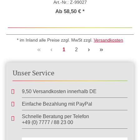
Art.-Nr.: Z-99027
Milchabfluss,kein Druckaufbau in der Zitzen-Zisterne.
Ab 58,50 € *
* im Inland alle Preise zzgl. MwSt zzgl.
Versandkosten
Seite
Seite
1
2
Unser Service
9,50 Versandkosten innerhalb DE
Einfache Bezahlung mit PayPal
Schnelle Beratung per Telefon
+49 (0) 7777 / 88 23 00