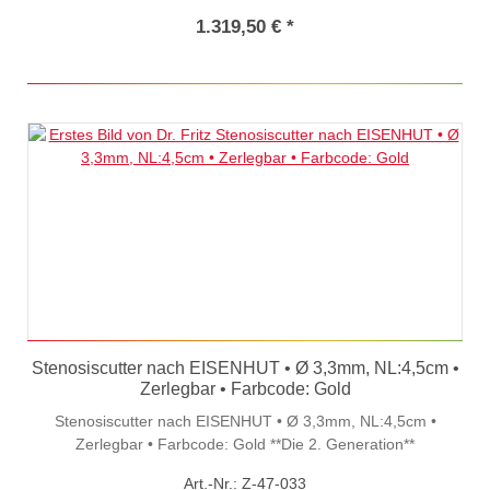
Transportkoffer*** Nur in Verbindung mit VCS3 nutzbar
1.319,50 € *
Stenosiscutter nach EISENHUT • Ø 3,3mm, NL:4,5cm •
Zerlegbar • Farbcode: Gold
Stenosiscutter nach EISENHUT • Ø 3,3mm, NL:4,5cm •
Zerlegbar • Farbcode: Gold **Die 2. Generation**
Art.-Nr.: Z-47-033