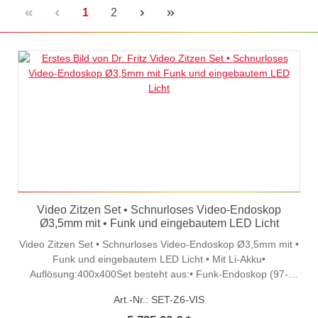
Seite
Seite
1
2
Video Zitzen Set • Schnurloses Video-Endoskop
Ø3,5mm mit • Funk und eingebautem LED Licht
Video Zitzen Set • Schnurloses Video-Endoskop Ø3,5mm mit •
Funk und eingebautem LED Licht • Mit Li-Akku•
Auflösung:400x400Set besteht aus:• Funk-Endoskop (97-
FU17B) - mit Netzteil• 5" Empfänger-Monitor mit Rekorder
Art.-Nr.: SET-Z6-VIS
(TXL2-580M) - mit Li-Akku und Ladegerät• Schaft mit