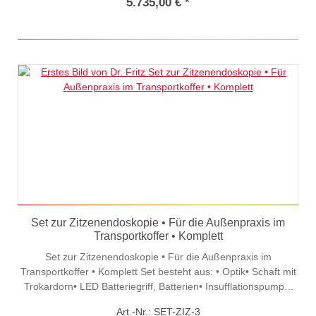
Trokardorn (TR-04-84S)• Insufflationspumpe (ZB-5-3) - mit
5.735,00 € *
Batterien• Spezial Zitzenklemme, 12cm (Z-44-85)•
Zitzenmessstab und Tasthaken (Z-40-05)• Stenosiscutter Ø
3,0mm (Z-47-030)• Stenosiscutter Ø 3,3mm (Z-47-033)•
Zitzenmesser nach Ebner (Z-55)• Instrumentenbehälter (
DA2110-5)• Reinigungsbürste klein, 17cm (DE-5-17)•
Transportkoffer (K-4530-10)
Set zur Zitzenendoskopie • Für die Außenpraxis im
Transportkoffer • Komplett
Set zur Zitzenendoskopie • Für die Außenpraxis im
Transportkoffer • Komplett Set besteht aus: • Optik• Schaft mit
Trokardorn• LED Batteriegriff, Batterien• Insufflationspumpe,
Batterien• Taststab• Zitzenklemme• Zitzenmesser nach Ebner•
Art.-Nr.: SET-ZIZ-3
Stenosiscutter-Set (2St.)• Lagerungs-Steribehälter•