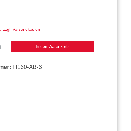
t. zzgl. Versandkosten
ahl: Gib den gewünschten Wert ein oder benut
In den Warenkorb
mmer:
H160-AB-6