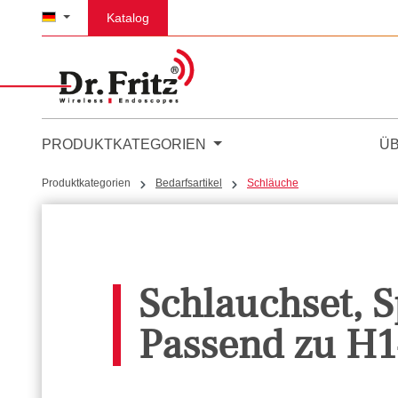
m Hauptinhalt springen
Zur Suche springen
Zur Hauptnavigation springen
Katalog
PRODUKTKATEGORIEN
Ü
Produktkategorien
Bedarfsartikel
Schläuche
Schlauchset, S
Passend zu H1