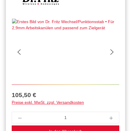
Regulärer Preis:
105,50 €
Preise exkl. MwSt. zzgl. Versandkosten
Produkt Anzahl: Gib den gewünschten Wert ein 