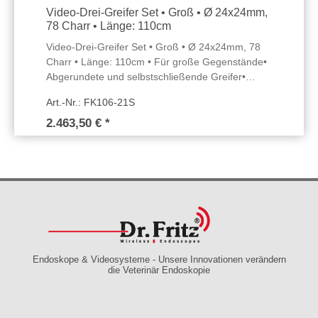
Video-Drei-Greifer Set • Groß • Ø 24x24mm,
78 Charr • Länge: 110cm
Video-Drei-Greifer Set • Groß • Ø 24x24mm, 78
Charr • Länge: 110cm • Für große Gegenstände•
Abgerundete und selbstschließende Greifer•
Gebogenes distales Ende• Luer Luftanschluss•
Art.-Nr.: FK106-21S
3m Video-/Netzkabel & Netzteil (110-
230VAC;50/60Hz) - Videokabel mit Cinch
2.463,50 € *
Anschluss• Nicht einlegbarSet besteht aus: -
Video-Drei-Greifer (FK106-21) -
Insufflationspumpe (H150-1-1) - 7" Monitor
(TXM7-59E)
Endoskope & Videosysteme - Unsere Innovationen verändern
die Veterinär Endoskopie