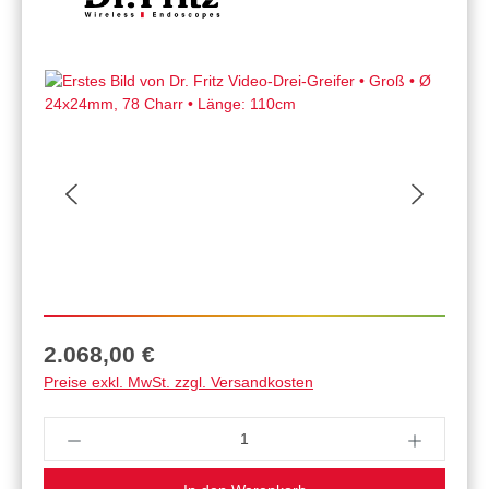
Regulärer Preis:
2.068,00 €
Preise exkl. MwSt. zzgl. Versandkosten
Produkt Anzahl: Gib den gewünschten Wert ein 