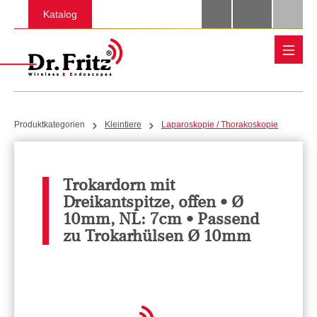
Zum Hauptinhalt springen
Katalog
Produktkategorien
Kleintiere
Laparoskopie / Thorakoskopie
Trokardorn mit
Dreikantspitze, offen • Ø
10mm, NL: 7cm • Passend
zu Trokarhülsen Ø 10mm