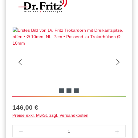
Regulärer Preis:
146,00 €
Preise exkl. MwSt. zzgl. Versandkosten
Produkt Anzahl: Gib den gewünschten Wert ein 