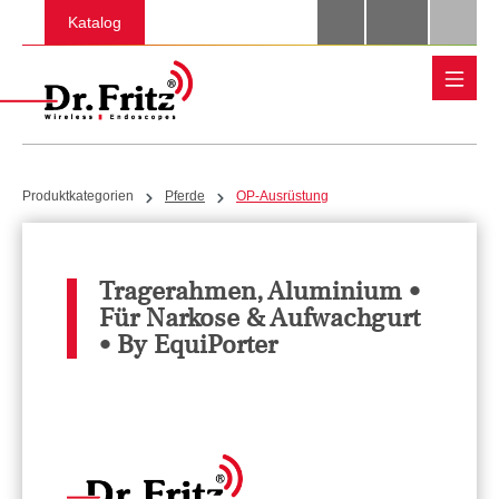
Zum Hauptinhalt springen
Katalog
Produktkategorien
Pferde
OP-Ausrüstung
Tragerahmen, Aluminium •
Für Narkose & Aufwachgurt
• By EquiPorter