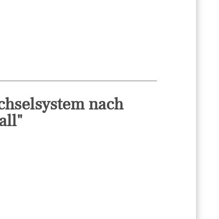
echselsystem nach
ll"