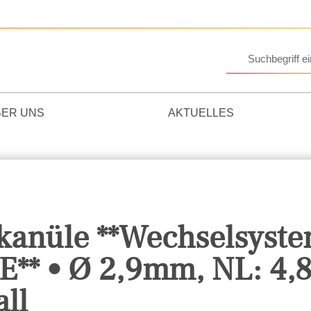
BER UNS
AKTUELLES
skanüle **Wechselsyst
** • Ø 2,9mm, NL: 4,
ll