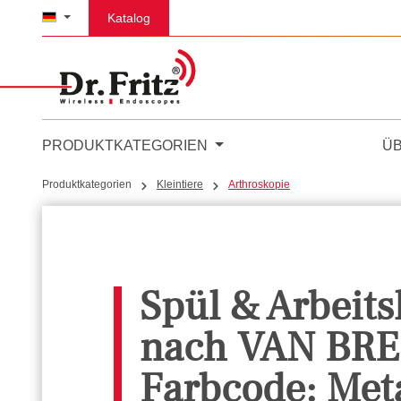
m Hauptinhalt springen
Zur Suche springen
Zur Hauptnavigation springen
Katalog
PRODUKTKATEGORIEN
Ü
Produktkategorien
Kleintiere
Arthroskopie
Spül & Arbeit
nach VAN BREE
Farbcode: Meta