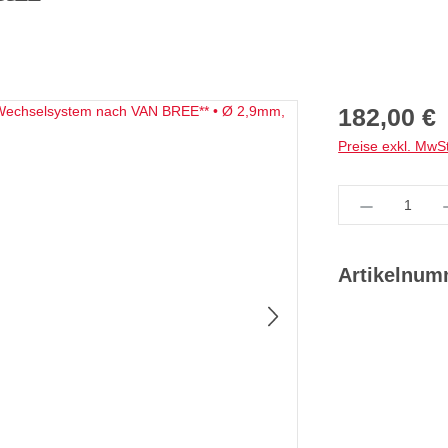
Regulärer Preis:
182,00 €
Preise exkl. MwS
Produkt Anz
Artikelnu