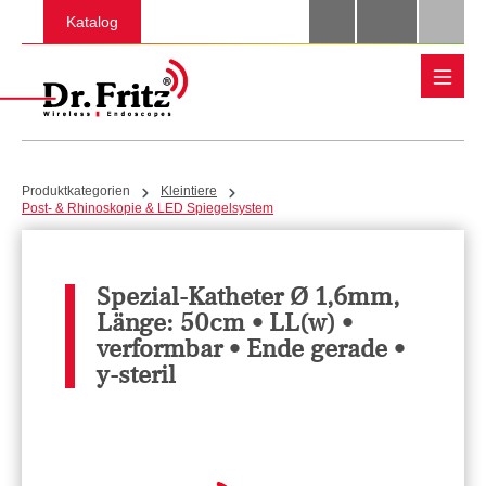
Zum Hauptinhalt springen
Katalog
Produktkategorien
Kleintiere
Post- & Rhinoskopie & LED Spiegelsystem
Spezial-Katheter Ø 1,6mm,
Länge: 50cm • LL(w) •
verformbar • Ende gerade •
y-steril