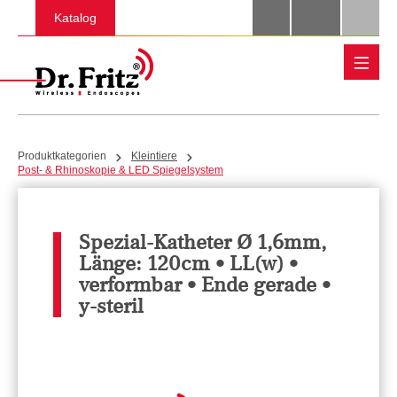
Zum Hauptinhalt springen
Katalog
Produktkategorien
Kleintiere
Post- & Rhinoskopie & LED Spiegelsystem
Spezial-Katheter Ø 1,6mm,
Länge: 120cm • LL(w) •
verformbar • Ende gerade •
y-steril