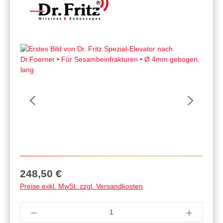
Regulärer Preis:
248,50 €
Preise exkl. MwSt. zzgl. Versandkosten
Produkt Anzahl: Gib den gewünschten Wert ein 