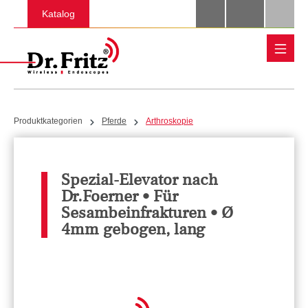
Zum Hauptinhalt springen
Katalog
Produktkategorien
Pferde
Arthroskopie
Spezial-Elevator nach
Dr.Foerner • Für
Sesambeinfrakturen • Ø
4mm gebogen, lang