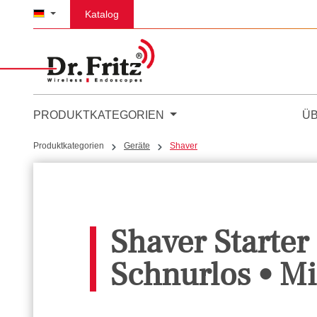
m Hauptinhalt springen
Zur Suche springen
Zur Hauptnavigation springen
Katalog
PRODUKTKATEGORIEN
Ü
Produktkategorien
Geräte
Shaver
Shaver Starter 
Schnurlos • Mi