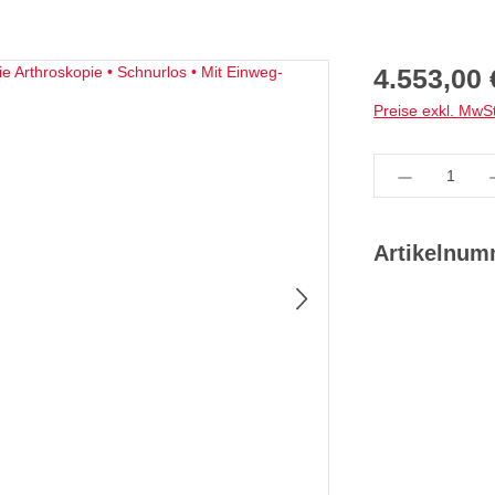
Regulärer Preis:
4.553,00 
Preise exkl. MwS
Produkt Anz
Artikelnu