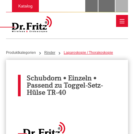
Zum Hauptinhalt springen
Katalog
Produktkategorien
Rinder
Laparoskopie / Thorakoskopie
Schubdorn • Einzeln •
Passend zu Toggel-Setz-
Hülse TR-40