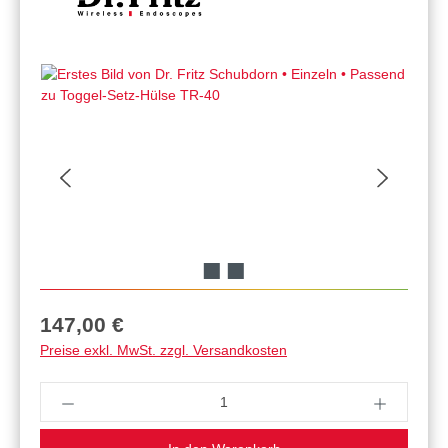
Regulärer Preis:
147,00 €
Preise exkl. MwSt. zzgl. Versandkosten
Produkt Anzahl: Gib den gewünschten Wert ein 