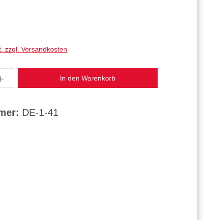
t. zzgl. Versandkosten
ahl: Gib den gewünschten Wert ein oder benut
In den Warenkorb
mmer:
DE-1-41