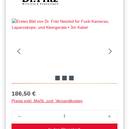
Regulärer Preis:
186,50 €
Preise exkl. MwSt. zzgl. Versandkosten
Produkt Anzahl: Gib den gewünschten Wert ein 