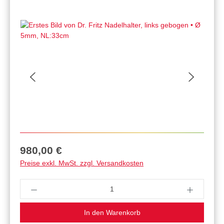
Regulärer Preis:
980,00 €
Preise exkl. MwSt. zzgl. Versandkosten
Produkt Anzahl: Gib den gewünschten Wert ein 
In den Warenkorb