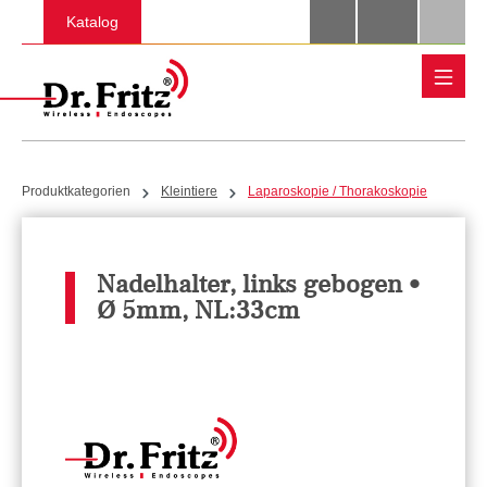
Zum Hauptinhalt springen
Katalog
Produktkategorien
Kleintiere
Laparoskopie / Thorakoskopie
Nadelhalter, links gebogen •
Ø 5mm, NL:33cm