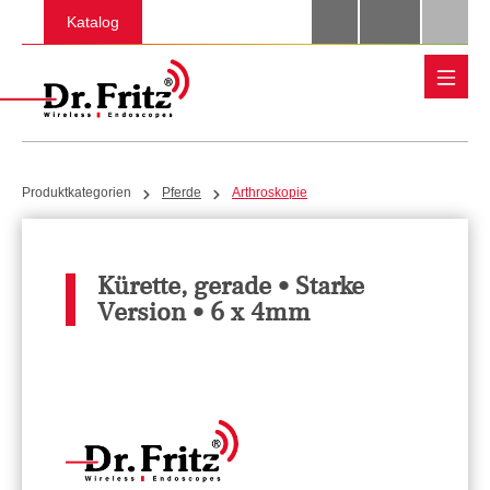
Zum Hauptinhalt springen
Katalog
Produktkategorien
Pferde
Arthroskopie
Kürette, gerade • Starke
Version • 6 x 4mm