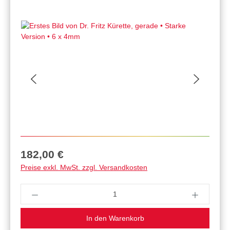
Regulärer Preis:
182,00 €
Preise exkl. MwSt. zzgl. Versandkosten
Produkt Anzahl: Gib den gewünschten Wert ein 
In den Warenkorb