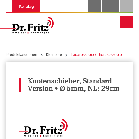
Zum Hauptinhalt springen
Katalog
Produktkategorien
Kleintiere
Laparoskopie / Thorakoskopie
Knotenschieber, Standard
Version • Ø 5mm, NL: 29cm