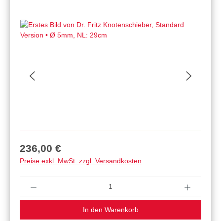
Regulärer Preis:
236,00 €
Preise exkl. MwSt. zzgl. Versandkosten
Produkt Anzahl: Gib den gewünschten Wert ein 
In den Warenkorb