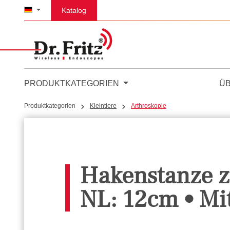
m Hauptinhalt springen
Zur Suche springen
Zur Hauptnavigation springen
Katalog
PRODUKTKATEGORIEN
Ü
Produktkategorien
Kleintiere
Arthroskopie
Hakenstanze z
NL: 12cm • Mi