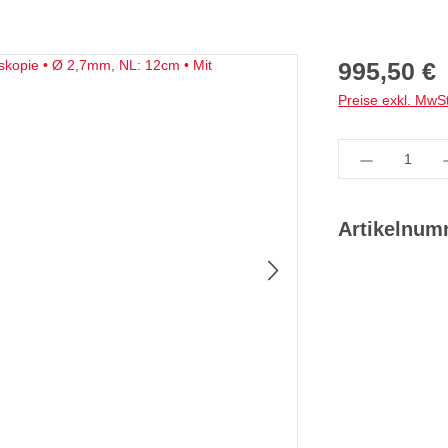
Regulärer Preis:
995,50 €
Preise exkl. MwS
Produkt Anz
Artikelnu