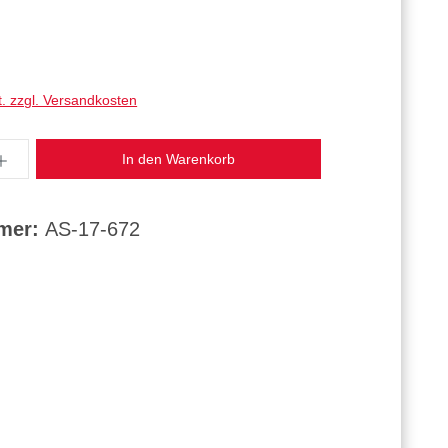
t. zzgl. Versandkosten
ahl: Gib den gewünschten Wert ein oder benut
In den Warenkorb
mmer:
AS-17-672