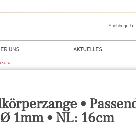
BER UNS
AKTUELLES
skanal
dkörperzange • Passen
 Ø 1mm • NL: 16cm