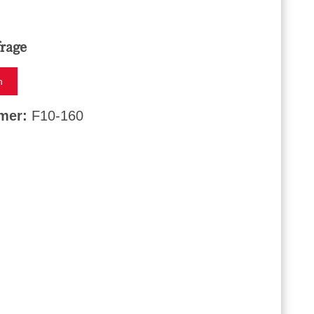
frage
n
mmer:
F10-160