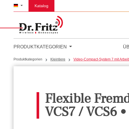
m Hauptinhalt springen
Zur Suche springen
Zur Hauptnavigation springen
Katalog
PRODUKTKATEGORIEN
Ü
Produktkategorien
Kleintiere
Video-Compact-System 7 mit Arbeit
Flexible Frem
VCS7 / VCS6 •