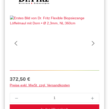
Regulärer Preis:
372,50 €
Preise exkl. MwSt. zzgl. Versandkosten
Produkt Anzahl: Gib den gewünschten Wert ein 