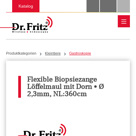
Zum Hauptinhalt springen
Katalog
Produktkategorien
Kleintiere
Gastroskopie
Flexible Biopsiezange
Löffelmaul mit Dorn • Ø
2,3mm, NL:360cm