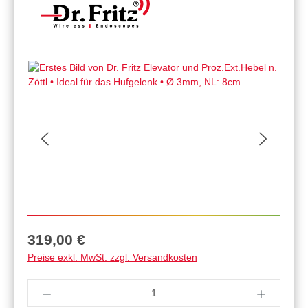
Regulärer Preis:
319,00 €
Preise exkl. MwSt. zzgl. Versandkosten
Produkt Anzahl: Gib den gewünschten Wert ein 