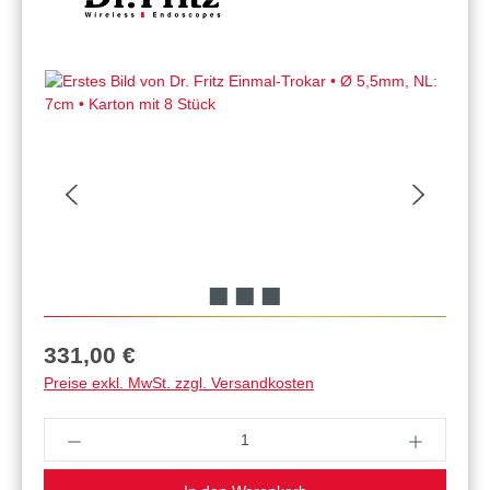
Regulärer Preis:
331,00 €
Preise exkl. MwSt. zzgl. Versandkosten
Produkt Anzahl: Gib den gewünschten Wert ein 