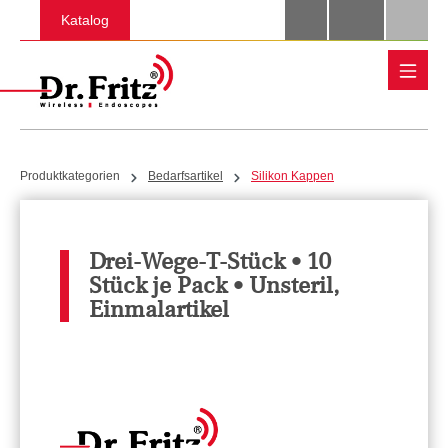
Zum Hauptinhalt springen
Katalog
Produktkategorien
Bedarfsartikel
Silikon Kappen
Drei-Wege-T-Stück • 10
Stück je Pack • Unsteril,
Einmalartikel