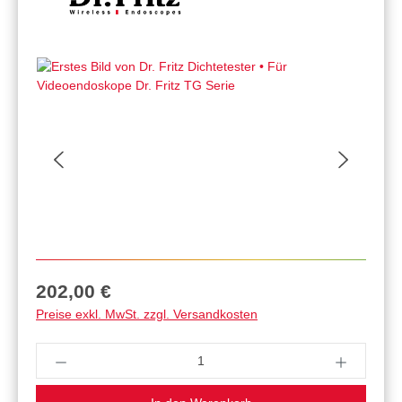
Regulärer Preis:
202,00 €
Preise exkl. MwSt. zzgl. Versandkosten
Produkt Anzahl: Gib den gewünschten Wert ein 