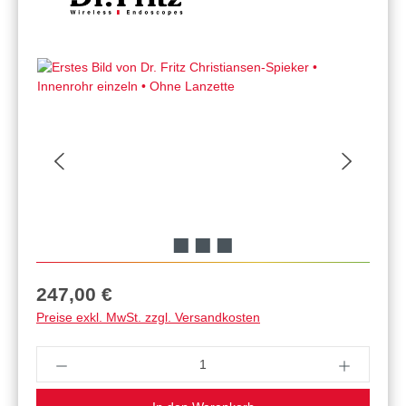
Regulärer Preis:
247,00 €
Preise exkl. MwSt. zzgl. Versandkosten
Produkt Anzahl: Gib den gewünschten Wert ein 