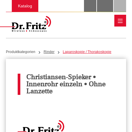
Zum Hauptinhalt springen
Katalog
Produktkategorien
Rinder
Laparoskopie / Thorakoskopie
Christiansen-Spieker •
Innenrohr einzeln • Ohne
Lanzette