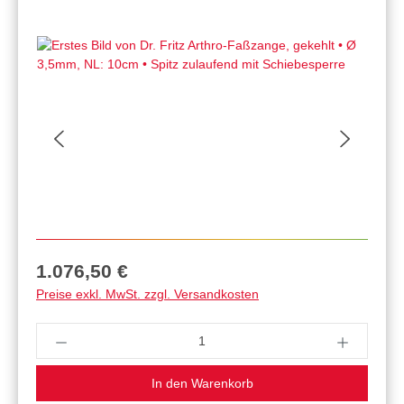
Regulärer Preis:
1.076,50 €
Preise exkl. MwSt. zzgl. Versandkosten
Produkt Anzahl: Gib den gewünschten Wert ein 
In den Warenkorb