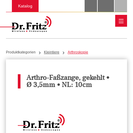
Zum Hauptinhalt springen
Katalog
Produktkategorien
Kleintiere
Arthroskopie
Arthro-Faßzange, gekehlt •
Ø 3,5mm • NL: 10cm