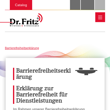
Skip to main content
Catalog
Barrierefreiheitserklärung
Barrierefreiheitserkl
ärung
Erklärung zur
Barrierefreiheit für
Dienstleistungen
Im Rahmen unserer Barrierefreiheitserklärung