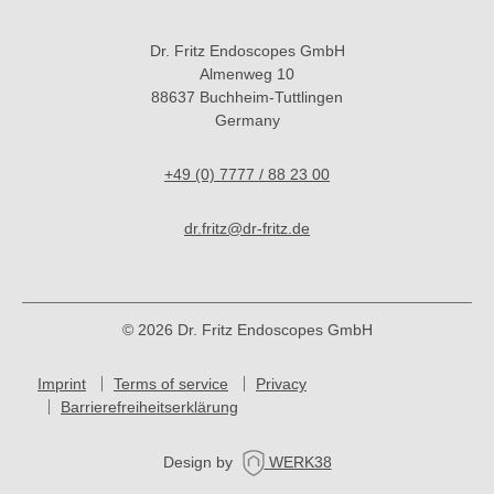
Video: Digitales LED-Video-Gastroskop
Video: Fremdkörper Schlauch
Dr. Fritz Endoscopes GmbH
Almenweg 10
Half Pipe
88637 Buchheim-Tuttlingen
Germany
+49 (0) 7777 / 88 23 00
dr.fritz@dr-fritz.de
© 2026 Dr. Fritz Endoscopes GmbH
Imprint
Terms of service
Privacy
Barrierefreiheitserklärung
Design by
WERK38