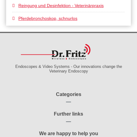
Reingung und Desinfektion - Veterinärpraxis
Pferdebronchoskop, schnurlos
Digitales LED-Video-Bronchoskop für Pferde
Bovine
Video: Endoskopie der Rinderzitze
Endoscopes & Video Systems - Our innovations change the
Veterinary Endoscopy
Video: 14. Int.WS Rind Laparoskopie
Video: Laparoskopische Reposition und Fixation
Categories
Small Animals
Further links
Video Compact System II
We are happy to help you